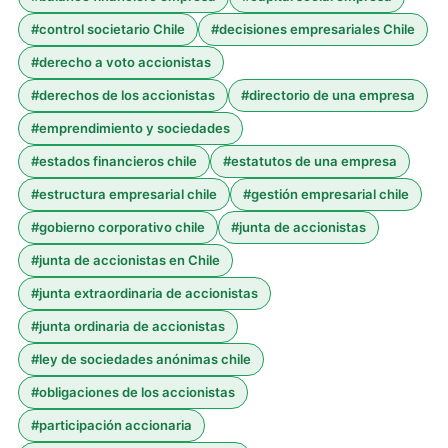
#
control societario Chile
#
decisiones empresariales Chile
#
derecho a voto accionistas
#
derechos de los accionistas
#
directorio de una empresa
#
emprendimiento y sociedades
#
estados financieros chile
#
estatutos de una empresa
#
estructura empresarial chile
#
gestión empresarial chile
#
gobierno corporativo chile
#
junta de accionistas
#
junta de accionistas en Chile
#
junta extraordinaria de accionistas
#
junta ordinaria de accionistas
#
ley de sociedades anónimas chile
#
obligaciones de los accionistas
#
participación accionaria