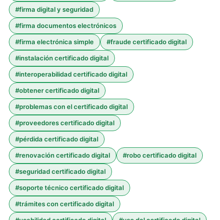
#
firma digital y seguridad
#
firma documentos electrónicos
#
firma electrónica simple
#
fraude certificado digital
#
instalación certificado digital
#
interoperabilidad certificado digital
#
obtener certificado digital
#
problemas con el certificado digital
#
proveedores certificado digital
#
pérdida certificado digital
#
renovación certificado digital
#
robo certificado digital
#
seguridad certificado digital
#
soporte técnico certificado digital
#
trámites con certificado digital