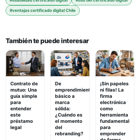
#
usabilidad certificado digital
#
uso del certificado digital
#
ventajas certificado digital Chile
También te puede interesar
Contrato de
De
¡Sin papeles
mutuo: Una
emprendimiento
ni filas! La
guía simple
básico a
firma
para
marca
electrónica
entender
sólida:
como
este
¿Cuándo es
herramienta
préstamo
el momento
fundamental
legal
del
para
rebranding?
emprender
de forma