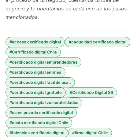
el proceso de tu negocio; cuéntanos tu idea de
negocio y te orientamos en cada uno de los pasos
mencionados.
#
acceso certificado digital
#
caducidad certificado digital
#
Certificado digital Chile
#
certificado digital emprendedores
#
certificado digital en línea
#
certificado digital fácil de usar.
#
certificado digital gratuito
#
Certificado Digital SII
#
certificado digital vulnerabilidades
#
clave privada certificado digital
#
costo certificado digital Chile
#
falencias certificado digital
#
firma digital Chile