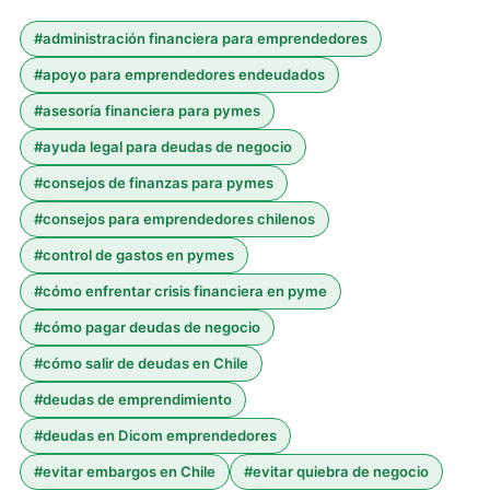
#
administración financiera para emprendedores
#
apoyo para emprendedores endeudados
#
asesoría financiera para pymes
#
ayuda legal para deudas de negocio
#
consejos de finanzas para pymes
#
consejos para emprendedores chilenos
#
control de gastos en pymes
#
cómo enfrentar crisis financiera en pyme
#
cómo pagar deudas de negocio
#
cómo salir de deudas en Chile
#
deudas de emprendimiento
#
deudas en Dicom emprendedores
#
evitar embargos en Chile
#
evitar quiebra de negocio