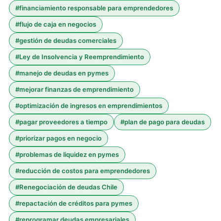
#
financiamiento responsable para emprendedores
#
flujo de caja en negocios
#
gestión de deudas comerciales
#
Ley de Insolvencia y Reemprendimiento
#
manejo de deudas en pymes
#
mejorar finanzas de emprendimiento
#
optimización de ingresos en emprendimientos
#
pagar proveedores a tiempo
#
plan de pago para deudas
#
priorizar pagos en negocio
#
problemas de liquidez en pymes
#
reducción de costos para emprendedores
#
Renegociación de deudas Chile
#
repactación de créditos para pymes
#
reprogramar deudas empresariales