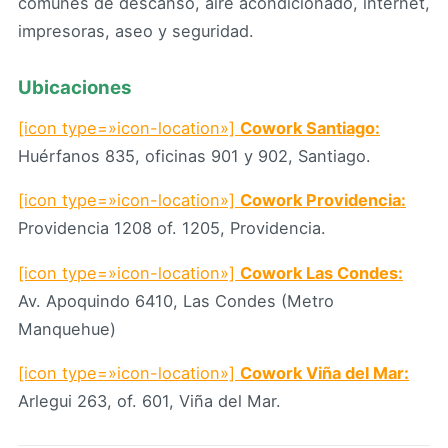
comunes de descanso, aire acondicionado, internet,
impresoras, aseo y seguridad.
Ubicaciones
[icon type=»icon-location»]
Cowork Santiago:
Huérfanos 835, oficinas 901 y 902, Santiago.
[icon type=»icon-location»]
Cowork Providencia:
Providencia 1208 of. 1205, Providencia.
[icon type=»icon-location»]
Cowork Las Condes:
Av. Apoquindo 6410, Las Condes (Metro
Manquehue)
[icon type=»icon-location»]
Cowork Viña del Mar:
Arlegui 263, of. 601, Viña del Mar.