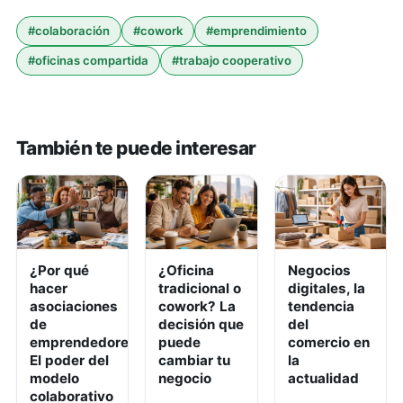
#
colaboración
#
cowork
#
emprendimiento
#
oficinas compartida
#
trabajo cooperativo
También te puede interesar
¿Por qué
¿Oficina
Negocios
hacer
tradicional o
digitales, la
asociaciones
cowork? La
tendencia
de
decisión que
del
emprendedores?
puede
comercio en
El poder del
cambiar tu
la
modelo
negocio
actualidad
colaborativo