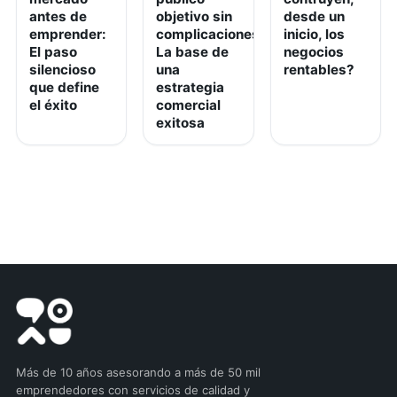
antes de
objetivo sin
desde un
emprender:
complicaciones:
inicio, los
El paso
La base de
negocios
silencioso
una
rentables?
que define
estrategia
el éxito
comercial
exitosa
Más de 10 años asesorando a más de 50 mil
emprendedores con servicios de calidad y