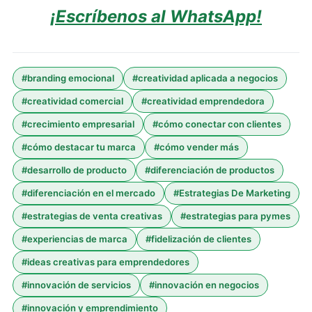
¡Escríbenos al WhatsApp!
#
branding emocional
#
creatividad aplicada a negocios
#
creatividad comercial
#
creatividad emprendedora
#
crecimiento empresarial
#
cómo conectar con clientes
#
cómo destacar tu marca
#
cómo vender más
#
desarrollo de producto
#
diferenciación de productos
#
diferenciación en el mercado
#
Estrategias De Marketing
#
estrategias de venta creativas
#
estrategias para pymes
#
experiencias de marca
#
fidelización de clientes
#
ideas creativas para emprendedores
#
innovación de servicios
#
innovación en negocios
#
innovación y emprendimiento