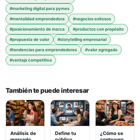
#
marketing digital para pymes
#
mentalidad emprendedora
#
negocios exitosos
#
posicionamiento de marca
#
productos con propósito
#
propuesta de valor
#
storytelling empresarial
#
tendencias para emprendedores
#
valor agregado
#
ventaja competitiva
También te puede interesar
Análisis de
Define tu
¿Cómo se
mercado
público
contruyen,