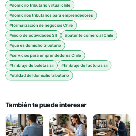
#
domicilio tributario virtual chile
#
domicilios tributarios para emprendedores
#
formalización de negocios Chile
#
inicio de actividades SII
#
patente comercial Chile
#
qué es domicilio tributario
#
servicios para emprendedores Chile
#
timbraje de boletas sii
#
timbraje de facturas sii
#
utilidad del domicilio tributario
También te puede interesar