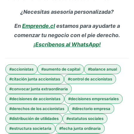
¿Necesitas asesoría personalizada?
En
Emprende.cl
estamos para ayudarte a
comenzar tu negocio con el pie derecho.
¡Escríbenos al WhatsApp!
#
accionistas
#
aumento de capital
#
balance anual
#
citación junta accionistas
#
control de accionistas
#
convocar junta extraordinaria
#
decisiones de accionistas
#
decisiones empresariales
#
derechos de los accionistas
#
directorio empresa
#
distribución de utilidades
#
estatutos sociales
#
estructura societaria
#
fecha junta ordinaria