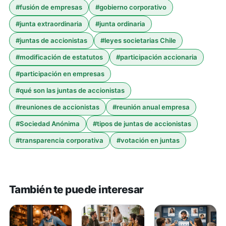
#
fusión de empresas
#
gobierno corporativo
#
junta extraordinaria
#
junta ordinaria
#
juntas de accionistas
#
leyes societarias Chile
#
modificación de estatutos
#
participación accionaria
#
participación en empresas
#
qué son las juntas de accionistas
#
reuniones de accionistas
#
reunión anual empresa
#
Sociedad Anónima
#
tipos de juntas de accionistas
#
transparencia corporativa
#
votación en juntas
También te puede interesar