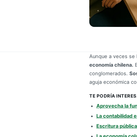
Aunque a veces se 
economía chilena.
E
conglomerados.
So
aguja económica co
TE PODRÍA INTERE
Aprovecha la fu
La contabilidad 
Escritura públic
La economía cola