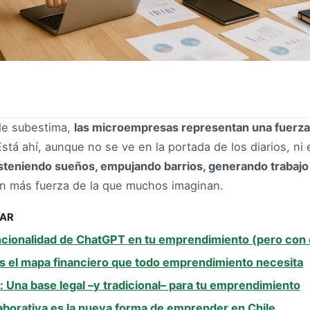
le subestima,
las microempresas representan una fuerza v
stá ahí, aunque no se ve en la portada de los diarios, n
steniendo sueños, empujando barrios, generando trabajo
n más fuerza de la que muchos imaginan.
SAR
ncionalidad de ChatGPT en tu emprendimiento (pero con
es el mapa financiero que todo emprendimiento necesita
a: Una base legal –y tradicional– para tu emprendimiento
borativa es la nueva forma de emprender en Chile