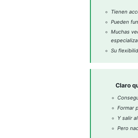
Tienen acce
Pueden fun
Muchas vec
especializ
Su flexibil
Claro q
Consegui
Formar p
Y salir 
Pero nad