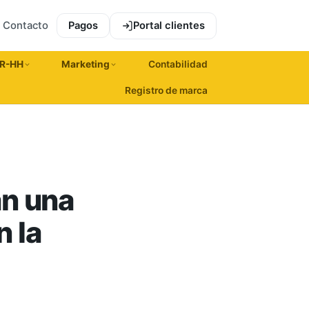
Contacto
Pagos
Portal clientes
R-HH
Marketing
Contabilidad
Registro de marca
n una
n la