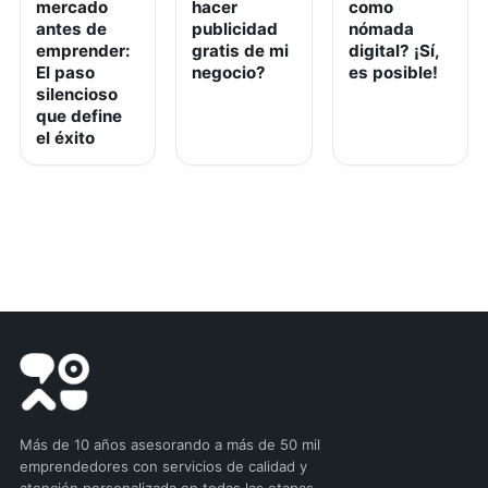
mercado
hacer
como
antes de
publicidad
nómada
emprender:
gratis de mi
digital? ¡Sí,
El paso
negocio?
es posible!
silencioso
que define
el éxito
Más de 10 años asesorando a más de 50 mil
emprendedores con servicios de calidad y
atención personalizada en todas las etapas