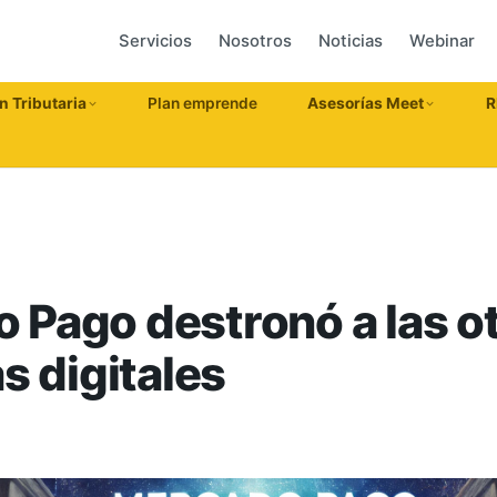
Servicios
Nosotros
Noticias
Webinar
n Tributaria
Plan emprende
Asesorías Meet
R
 Pago destronó a las o
as digitales