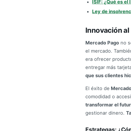
ISIF: ¿Qué es el
Ley de insolvenc
Innovación al
Mercado Pago
no so
el mercado. Tambi
era ofrecer product
entregar más tarje
que sus clientes hi
El éxito de
Mercado
comodidad o accesib
transformar el futu
gestionar dinero.
Ta
Estrategas: ¿Có