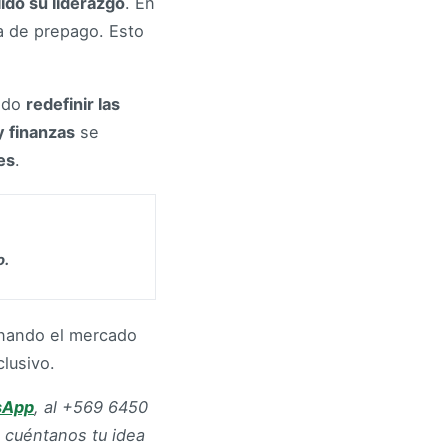
idó su liderazgo
. En
a de prepago. Esto
rado
redefinir las
y finanzas
se
es
.
o.
onando el mercado
lusivo.
sApp
, al +569 6450
 cuéntanos tu idea