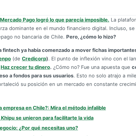
Mercado Pago logró lo que parecía imposible.
La platafo
erza dominante en el mundo financiero digital. Incluso, s
epago no bancaria de Chile.
Pero, ¿cómo lo hizo?
a fintech ya había comenzado a mover fichas importante
enpo
(de
Credicorp
)
. El punto de inflexión vino con el l
o
Haz crecer tu dinero
.
¿Cómo no? Fue una apuesta que
c
cceso a fondos para sus usuarios
. Esto no solo atrajo a mi
fortaleció su posición en un mercado en constante crecim
empresa en Chile?: Mira el método infalible
hipu se unieron para facilitarte la vida
egocio: ¿Por qué necesitas uno?