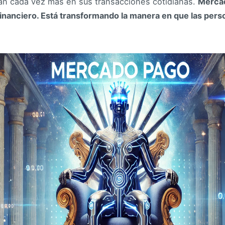
izan cada vez más en sus transacciones cotidianas.
Mercad
financiero. Está transformando la manera en que las per