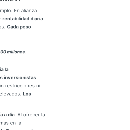
mplo. En alianza
 rentabilidad diaria
mos.
Cada peso
300 millones.
a la
s inversionistas
.
n restricciones ni
 elevados.
Los
a a día
. Al ofrecer la
 más en la