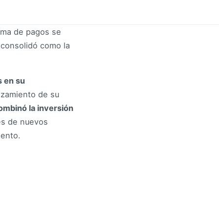
rma de pagos se
e consolidó como la
s en su
anzamiento de su
ombinó la inversión
les de nuevos
iento.