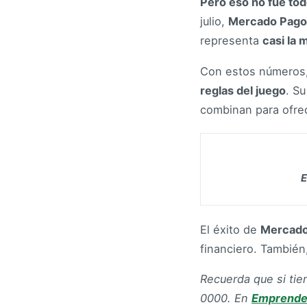
Pero eso no fue to
julio,
Mercado Pago 
representa
casi la 
Con estos números
reglas del juego
. S
combinan para ofre
E
El éxito de
Mercado
financiero. También
Recuerda que si ti
0000.
En
Emprende