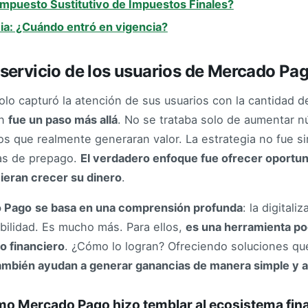
 Impuesto Sustitutivo de Impuestos Finales?
ia: ¿Cuándo entró en vigencia?
 servicio de los usuarios de Mercado Pa
lo capturó la atención de sus usuarios con la cantidad de
én
fue un paso más allá
. No se trataba solo de aumentar n
os que realmente generaran valor. La estrategia no fue 
tas de prepago.
El verdadero enfoque fue ofrecer oportun
cieran crecer su dinero
.
 Pago
se basa en una comprensión profunda
: la digitali
ilidad. Es mucho más. Para ellos,
es una herramienta po
ro financiero
. ¿Cómo lo logran? Ofreciendo soluciones qu
mbién ayudan a generar ganancias de manera simple y a
mo Mercado Pago hizo temblar al ecosistema fin