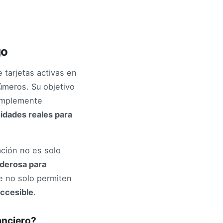
go
 tarjetas activas en
úmeros. Su objetivo
simplemente
idades reales para
zación no es solo
derosa para
e no solo permiten
ccesible
.
anciero?