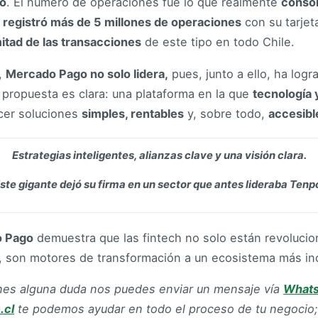
do
. El número de operaciones fue lo que realmente
consol
registró más de 5 millones de operaciones
con su tarjet
mitad de las transacciones
de este tipo en todo Chile.
,
Mercado Pago no solo lidera,
pues, junto a ello, ha log
u propuesta es clara: una plataforma en la que
tecnología 
cer soluciones
simples, rentables
y, sobre todo,
accesibl
Estrategias inteligentes, alianzas clave y una visión clara.
ste gigante dejó su firma en un sector que antes lideraba Tenp
 Pago
demuestra que las fintech no solo están revoluci
, son motores de transformación a un ecosistema más inc
enes alguna duda nos puedes enviar un mensaje vía
What
.cl
te podemos ayudar en todo el proceso de tu negocio;