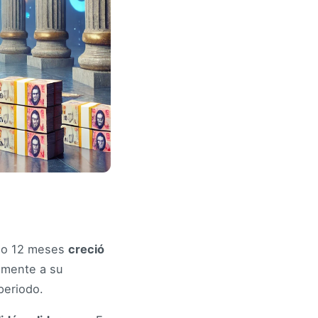
olo 12 meses
creció
iamente a su
periodo.