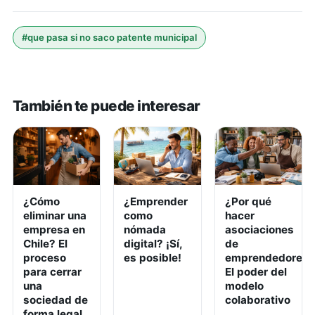
#
que pasa si no saco patente municipal
También te puede interesar
¿Cómo
¿Emprender
¿Por qué
eliminar una
como
hacer
empresa en
nómada
asociaciones
Chile? El
digital? ¡Sí,
de
proceso
es posible!
emprendedores?
para cerrar
El poder del
una
modelo
sociedad de
colaborativo
forma legal