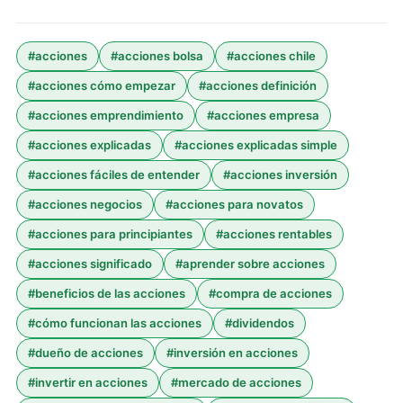
#
acciones
#
acciones bolsa
#
acciones chile
#
acciones cómo empezar
#
acciones definición
#
acciones emprendimiento
#
acciones empresa
#
acciones explicadas
#
acciones explicadas simple
#
acciones fáciles de entender
#
acciones inversión
#
acciones negocios
#
acciones para novatos
#
acciones para principiantes
#
acciones rentables
#
acciones significado
#
aprender sobre acciones
#
beneficios de las acciones
#
compra de acciones
#
cómo funcionan las acciones
#
dividendos
#
dueño de acciones
#
inversión en acciones
#
invertir en acciones
#
mercado de acciones