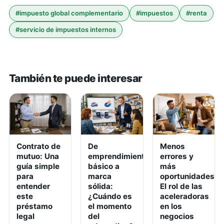
#
impuesto global complementario
#
impuestos
#
renta
#
servicio de impuestos internos
También te puede interesar
Contrato de
De
Menos
mutuo: Una
emprendimiento
errores y
guía simple
básico a
más
para
marca
oportunidades:
entender
sólida:
El rol de las
este
¿Cuándo es
aceleradoras
préstamo
el momento
en los
legal
del
negocios