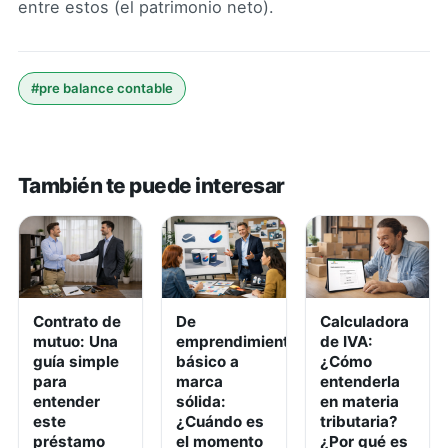
entre estos (el patrimonio neto).
#
pre balance contable
También te puede interesar
Contrato de
De
Calculadora
mutuo: Una
emprendimiento
de IVA:
guía simple
básico a
¿Cómo
para
marca
entenderla
entender
sólida:
en materia
este
¿Cuándo es
tributaria?
préstamo
el momento
¿Por qué es