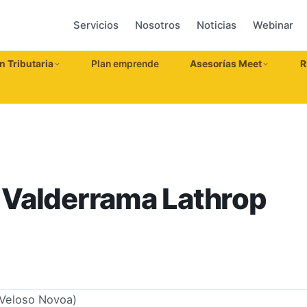
Servicios
Nosotros
Noticias
Webinar
n Tributaria
Plan emprende
Asesorías Meet
R
 Valderrama Lathrop
Veloso Novoa)