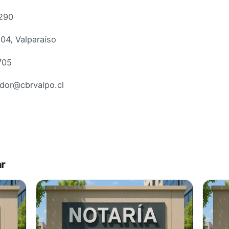
290
04, Valparaíso
705
dor@cbrvalpo.cl
ar