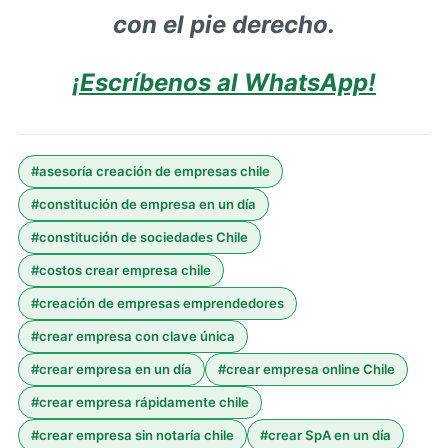
con el pie derecho.
¡Escríbenos al WhatsApp!
#
asesoría creación de empresas chile
#
constitución de empresa en un día
#
constitución de sociedades Chile
#
costos crear empresa chile
#
creación de empresas emprendedores
#
crear empresa con clave única
#
crear empresa en un día
#
crear empresa online Chile
#
crear empresa rápidamente chile
#
crear empresa sin notaría chile
#
crear SpA en un día