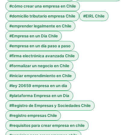
#
cómo crear una empresa en Chile
#
domicilio tributario empresa Chile
#
EIRL Chile
#
emprender legalmente en Chile
#
Empresa en un Día Chile
#
empresa en un día paso a paso
#
firma electrónica avanzada Chile
#
formalizar un negocio en Chile
#
iniciar emprendimiento en Chile
#
ley 20659 empresa en un día
#
plataforma Empresa en un Día
#
Registro de Empresas y Sociedades Chile
#
registro empresas Chile
#
requisitos para crear empresa en chile