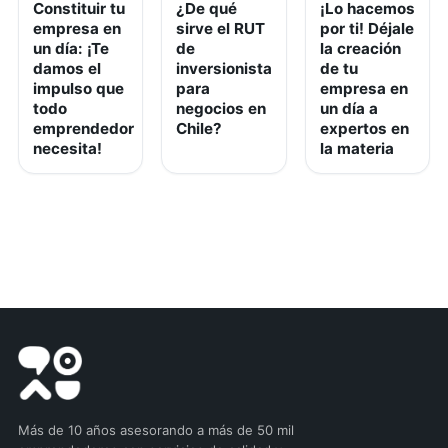
Constituir tu
¿De qué
¡Lo hacemos
empresa en
sirve el RUT
por ti! Déjale
un día: ¡Te
de
la creación
damos el
inversionista
de tu
impulso que
para
empresa en
todo
negocios en
un día a
emprendedor
Chile?
expertos en
necesita!
la materia
Más de 10 años asesorando a más de 50 mil