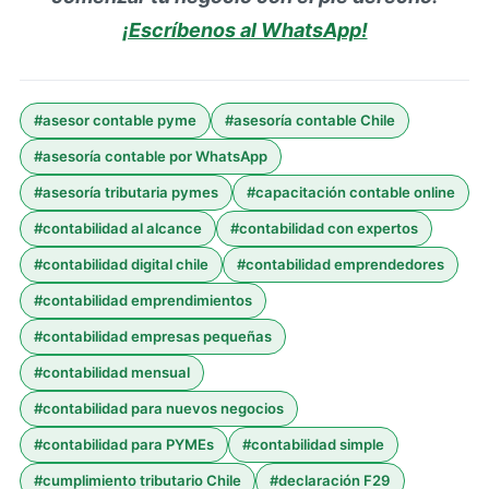
¡Escríbenos al WhatsApp!
#
asesor contable pyme
#
asesoría contable Chile
#
asesoría contable por WhatsApp
#
asesoría tributaria pymes
#
capacitación contable online
#
contabilidad al alcance
#
contabilidad con expertos
#
contabilidad digital chile
#
contabilidad emprendedores
#
contabilidad emprendimientos
#
contabilidad empresas pequeñas
#
contabilidad mensual
#
contabilidad para nuevos negocios
#
contabilidad para PYMEs
#
contabilidad simple
#
cumplimiento tributario Chile
#
declaración F29