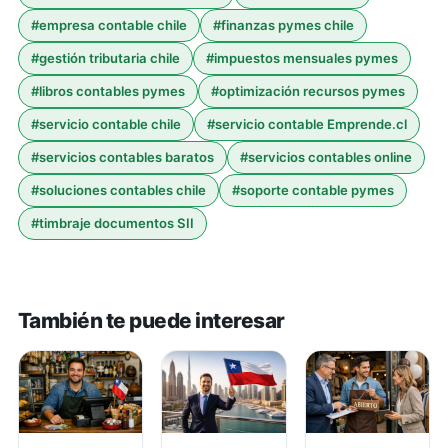
#
empresa contable chile
#
finanzas pymes chile
#
gestión tributaria chile
#
impuestos mensuales pymes
#
libros contables pymes
#
optimización recursos pymes
#
servicio contable chile
#
servicio contable Emprende.cl
#
servicios contables baratos
#
servicios contables online
#
soluciones contables chile
#
soporte contable pymes
#
timbraje documentos SII
También te puede interesar