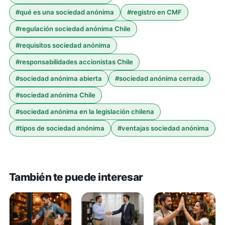
#
qué es una sociedad anónima
#
registro en CMF
#
regulación sociedad anónima Chile
#
requisitos sociedad anónima
#
responsabilidades accionistas Chile
#
sociedad anónima abierta
#
sociedad anónima cerrada
#
sociedad anónima Chile
#
sociedad anónima en la legislación chilena
#
tipos de sociedad anónima
#
ventajas sociedad anónima
También te puede interesar