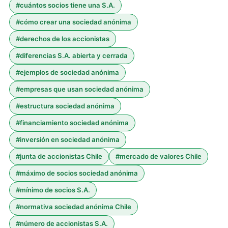
#
cuántos socios tiene una S.A.
#
cómo crear una sociedad anónima
#
derechos de los accionistas
#
diferencias S.A. abierta y cerrada
#
ejemplos de sociedad anónima
#
empresas que usan sociedad anónima
#
estructura sociedad anónima
#
financiamiento sociedad anónima
#
inversión en sociedad anónima
#
junta de accionistas Chile
#
mercado de valores Chile
#
máximo de socios sociedad anónima
#
mínimo de socios S.A.
#
normativa sociedad anónima Chile
#
número de accionistas S.A.