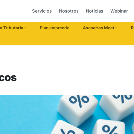
Servicios
Nosotros
Noticias
Webinar
n Tributaria
Plan emprende
Asesorías Meet
R
icos