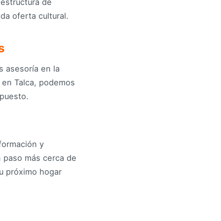
aestructura de
a oferta cultural.
s
 asesoría en la
r en Talca, podemos
upuesto.
nformación y
n paso más cerca de
tu próximo hogar