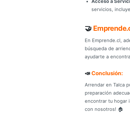
Acceso a Servic
servicios, incluy
🤝
Emprende.cl
En Emprende.cl, ad
búsqueda de arriend
ayudarte a encontra
📣
Conclusión:
Arrendar en Talca p
preparación adecua
encontrar tu hogar 
con nosotros! 🏠