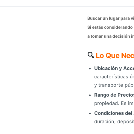
Buscar un lugar para v
Si estás considerando 
a tomar una decisión i
🔍
Lo Que Nec
Ubicación y Acce
características ú
y transporte públ
Rango de Precio
propiedad. Es im
Condiciones del
duración, depósit