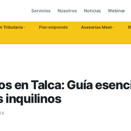
Servicios
Nosotros
Noticias
Webinar
n Tributaria
Plan emprende
Asesorías Meet
R
s en Talca: Guía esenci
 inquilinos
24