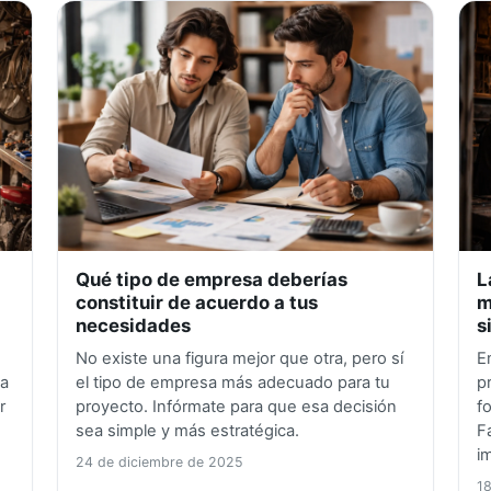
Qué tipo de empresa deberías
L
constituir de acuerdo a tus
m
necesidades
s
No existe una figura mejor que otra, pero sí
E
la
el tipo de empresa más adecuado para tu
p
r
proyecto. Infórmate para que esa decisión
f
sea simple y más estratégica.
F
i
24 de diciembre de 2025
18