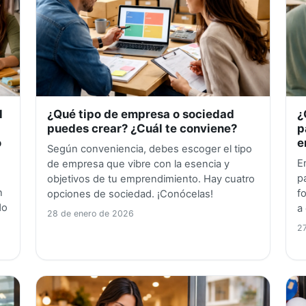
l
¿Qué tipo de empresa o sociedad
¿
puedes crear? ¿Cuál te conviene?
p
o
e
Según conveniencia, debes escoger el tipo
E
de empresa que vibre con la esencia y
p
objetivos de tu emprendimiento. Hay cuatro
n
f
opciones de sociedad. ¡Conócelas!
do
a
28 de enero de 2026
2