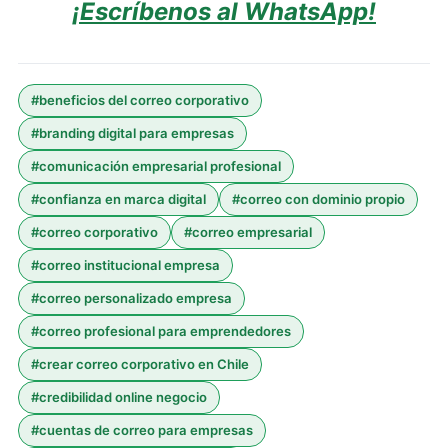
¡Escríbenos al WhatsApp!
#
beneficios del correo corporativo
#
branding digital para empresas
#
comunicación empresarial profesional
#
confianza en marca digital
#
correo con dominio propio
#
correo corporativo
#
correo empresarial
#
correo institucional empresa
#
correo personalizado empresa
#
correo profesional para emprendedores
#
crear correo corporativo en Chile
#
credibilidad online negocio
#
cuentas de correo para empresas