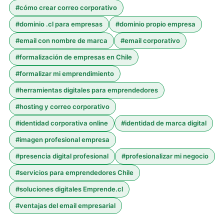
#
cómo crear correo corporativo
#
dominio .cl para empresas
#
dominio propio empresa
#
email con nombre de marca
#
email corporativo
#
formalización de empresas en Chile
#
formalizar mi emprendimiento
#
herramientas digitales para emprendedores
#
hosting y correo corporativo
#
identidad corporativa online
#
identidad de marca digital
#
imagen profesional empresa
#
presencia digital profesional
#
profesionalizar mi negocio
#
servicios para emprendedores Chile
#
soluciones digitales Emprende.cl
#
ventajas del email empresarial