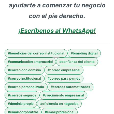
ayudarte a comenzar tu negocio
con el pie derecho.
¡Escríbenos al WhatsApp!
#
beneficios del correo institucional
#
branding digital
#
comunicación empresarial
#
confianza del cliente
#
correo con dominio
#
correo empresarial
#
correo institucional
#
correo para pymes
#
correo personalizado
#
correos automatizados
#
correos seguros
#
crecimiento empresarial
#
dominio propio
#
eficiencia en negocios
#
email corporativo
#
email profesional