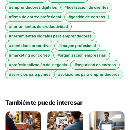
#
emprendedores digitales
#
fidelización de clientes
#
firma de correo profesional
#
gestión de correos
#
herramientas de productividad
#
herramientas digitales para emprendedores
#
identidad corporativa
#
imagen profesional
#
marketing por correo
#
organización empresarial
#
profesionalización del negocio
#
seguridad en correos
#
servicios para pymes
#
soluciones para emprendedores
También te puede interesar