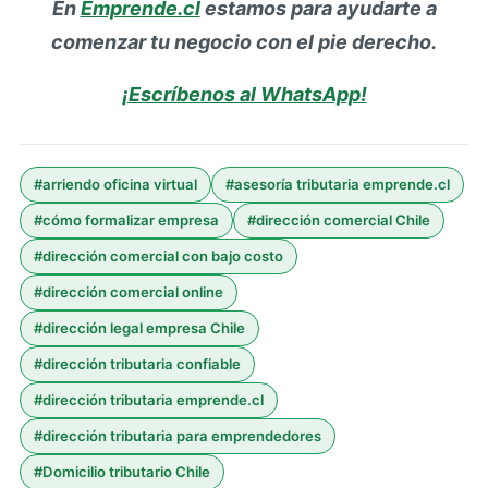
En
Emprende.cl
estamos para ayudarte a
comenzar tu negocio con el pie derecho.
¡Escríbenos al WhatsApp!
#
arriendo oficina virtual
#
asesoría tributaria emprende.cl
#
cómo formalizar empresa
#
dirección comercial Chile
#
dirección comercial con bajo costo
#
dirección comercial online
#
dirección legal empresa Chile
#
dirección tributaria confiable
#
dirección tributaria emprende.cl
#
dirección tributaria para emprendedores
#
Domicilio tributario Chile