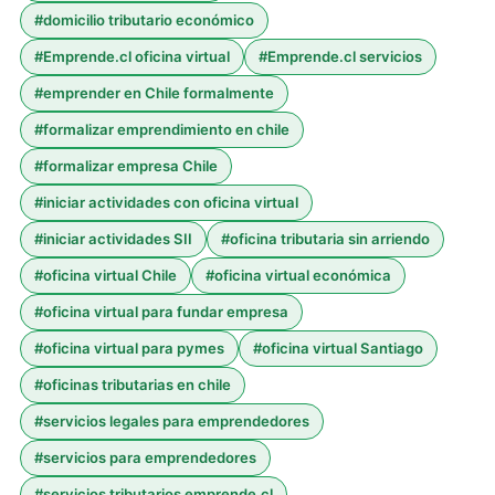
#
domicilio tributario económico
#
Emprende.cl oficina virtual
#
Emprende.cl servicios
#
emprender en Chile formalmente
#
formalizar emprendimiento en chile
#
formalizar empresa Chile
#
iniciar actividades con oficina virtual
#
iniciar actividades SII
#
oficina tributaria sin arriendo
#
oficina virtual Chile
#
oficina virtual económica
#
oficina virtual para fundar empresa
#
oficina virtual para pymes
#
oficina virtual Santiago
#
oficinas tributarias en chile
#
servicios legales para emprendedores
#
servicios para emprendedores
#
servicios tributarios emprende.cl