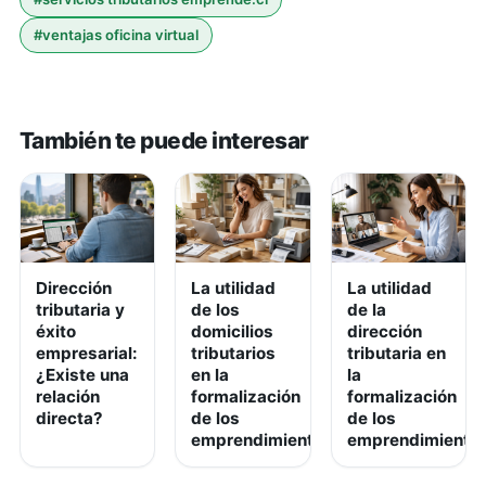
#
ventajas oficina virtual
También te puede interesar
Dirección
La utilidad
La utilidad
tributaria y
de los
de la
éxito
domicilios
dirección
empresarial:
tributarios
tributaria en
¿Existe una
en la
la
relación
formalización
formalización
directa?
de los
de los
emprendimientos
emprendimiento