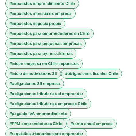
#
impuestos emprendimiento Chile
#
impuestos mensuales empresa
#
impuestos negocio propio
#
impuestos para emprendedores en Chile
#
impuestos para pequeñas empresas
#
impuestos para pymes chilenas
#
iniciar empresa en Chile impuestos
#
inicio de actividades SII
#
obligaciones fiscales Chile
#
obligaciones SII empresa
#
obligaciones tributarias al emprender
#
obligaciones tributarias empresas Chile
#
pago de IVA emprendimiento
#
PPM emprendedores Chile
#
renta anual empresa
#
requisitos tributarios para emprender