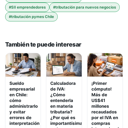
#
SII emprendedores
#
tributación para nuevos negocios
#
tributación pymes Chile
También te puede interesar
Sueldo
Calculadora
¡Primer
empresarial
de IVA:
cómputo!
en Chile:
¿Cómo
Más de
cómo
entenderla
US$41
administrarlo
en materia
millones
y evitar
tributaria?
recaudados
errores de
¿Por qué es
por el IVA en
interpretación
importantísima
compras