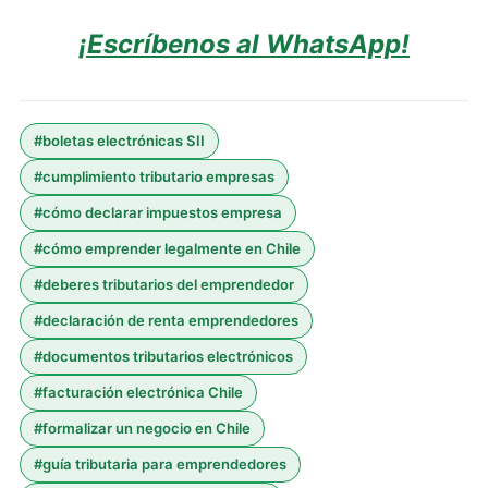
¡Escríbenos al WhatsApp!
#
boletas electrónicas SII
#
cumplimiento tributario empresas
#
cómo declarar impuestos empresa
#
cómo emprender legalmente en Chile
#
deberes tributarios del emprendedor
#
declaración de renta emprendedores
#
documentos tributarios electrónicos
#
facturación electrónica Chile
#
formalizar un negocio en Chile
#
guía tributaria para emprendedores