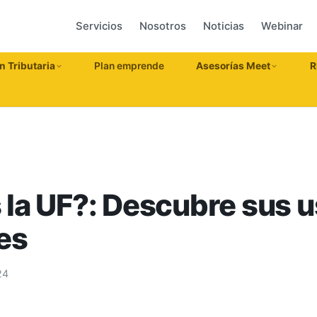
Servicios
Nosotros
Noticias
Webinar
n Tributaria
Plan emprende
Asesorías Meet
R
 la UF?: Descubre sus u
es
24