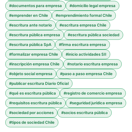
#
documentos para empresa
#
domicilio legal empresa
#
emprender en Chile
#
emprendimiento formal Chile
#
escritura ante notario
#
escritura empresa Chile
#
escritura pública empresa
#
escritura pública sociedad
#
escritura pública SpA
#
firma escritura empresa
#
formalizar empresa Chile
#
inicio actividades SII
#
inscripción empresa Chile
#
notario escritura empresa
#
objeto social empresa
#
paso a paso empresa Chile
#
publicar escritura Diario Oficial
#
qué es escritura pública
#
registro de comercio empresa
#
requisitos escritura pública
#
seguridad jurídica empresa
#
sociedad por acciones
#
socios escritura pública
#
tipos de sociedad Chile